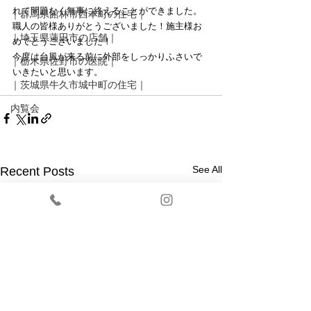
れて問題なく無事に終えることができました。
｜群馬県館林市西本町の住宅｜
職人の皆様ありがとうございました！施主様お
｜埼玉県蓮田市の店舗｜
めでとうございました！
今度は台風が来る前に外部をしっかりふさいで
｜栃木県佐野市の医院｜
いきたいと思います。
｜茨城県牛久市城中町の住宅｜
内覧会
See All
Recent Posts