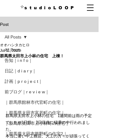
s t u d i o L O O P
Post
All Posts
オオハシタカヒロ
All Posts
Jul 11, 2025
群馬県太田市上小林の住宅 上棟！
告知｜i n f o｜
日記｜d i a r y｜
計画｜p r o j e c t｜
前ブログ｜r e v i e w｜
｜群馬県館林市代官町の住宅｜
｜群馬県太田市富若町の住宅｜
群馬県太田市上小林の住宅　1週間前は雨の予定
でしたが1日目、2日目共に猛暑の中行われまし
｜群馬県太田市上小林町の住宅｜
た。
｜群馬県太田市熊野町の住宅2｜
本当に暑い中工務店、大工の方々が頑張ってく