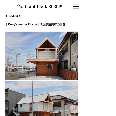
s t u d i o L O O P
< Back
｜Kony's mart + Riccca｜埼玉県蓮田市の店舗