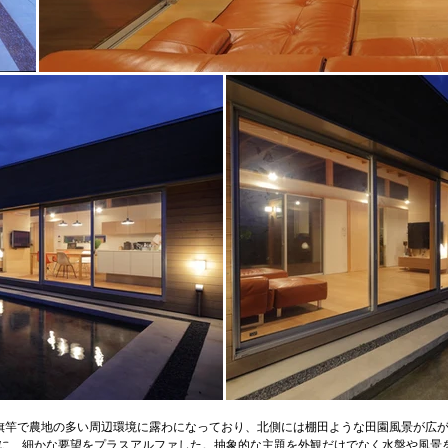
旗竿で農地の多い周辺環境に露わになっており、北側には棚田ような田園風景が広が
に、細かな要望をプラスアルファした。抽象的な主題を外観だけでなく水盤や風景