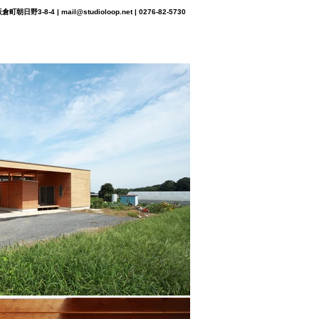
町朝日野3-8-4 |
mail@studioloop.net
| 0276-82-5730