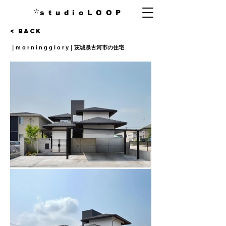
s t u d i o L O O P
< Back
｜m o r n i n g g l o r y｜茨城県古河市の住宅