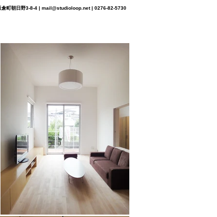
町朝日野3-8-4 |
mail@studioloop.net
| 0276-82-5730