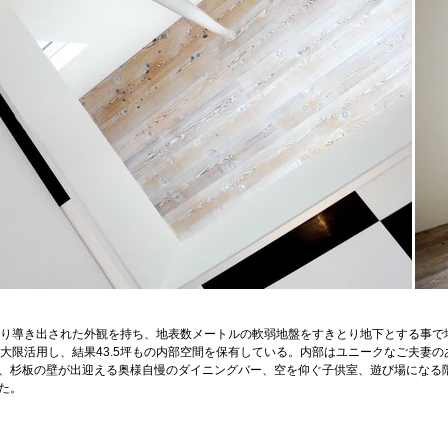
より導き出された外観を持ち、地表数メートルの軟弱地盤をすきとり地下とする事で
最大限活用し、結果43.5坪もの内部空間を保有している。内部はユニークなご夫妻
、杉板の壁が出迎える奥様自慢のダイニングバー、空を仰ぐ子供室、遊び場になる
た。