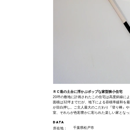
ＲＣ造の土台に浮かぶポップな家型狭小住宅
20坪の敷地に計画されたこの住宅は高度斜線に
面積は32坪までだが、地下による容積率緩和を
が目白押し。ご主人最大のこだわり『登り棒』や
室、それらが色彩豊かに彩られた楽しい家となっ
DATA
千葉県松戸市
所在地： 