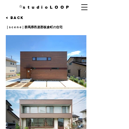
s t u d i o L O O P
< Back
｜s c e n e｜群馬県邑楽郡板倉町の住宅