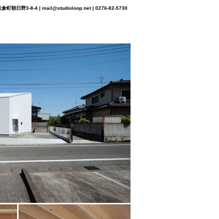
町朝日野3-8-4 |
mail@studioloop.net
| 0276-82-5730