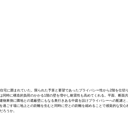
が住宅に囲まれていた。限られた予算と要望であったプライバシー性から2階を仕切
は同時に構造的負荷のかかる1階の壁を増やし耐震性も高めてくれる。平面、断面
建物東側に隣地との遮蔽壁にもなる奥行きある中庭を設けプライバシーへの配慮と
を過ごす場に地上との距離を生むと同時に空との距離を縮めることで感覚的な安心
いだろうか。