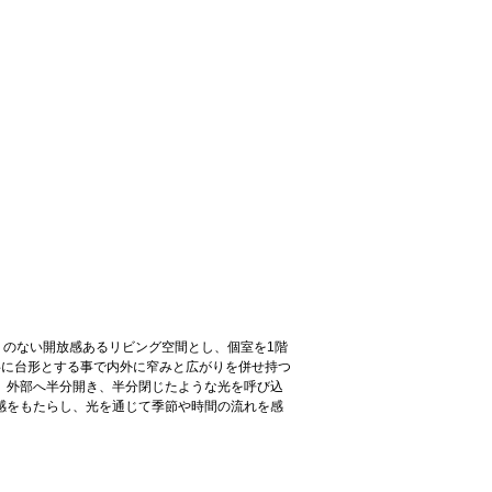
りのない開放感あるリビング空間とし、個室を1階
共に台形とする事で内外に窄みと広がりを併せ持つ
、外部へ半分開き、半分閉じたような光を呼び込
感をもたらし、光を通じて季節や時間の流れを感