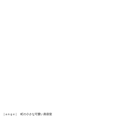
｜a n g e｜ 町の小さな可愛い美容室