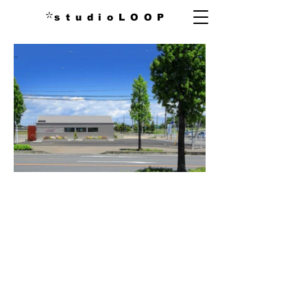
s t u d i o L O O P