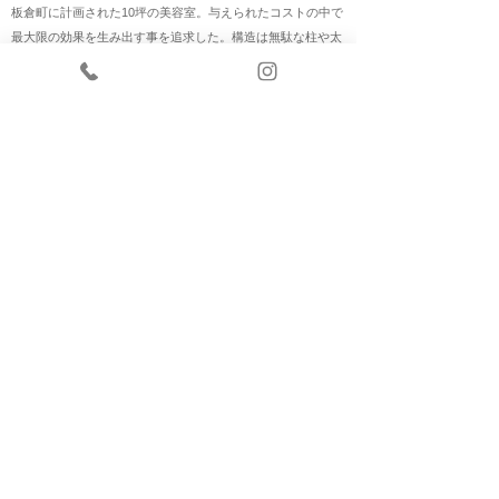
板倉町に計画された10坪の美容室。与えられたコストの中で
最大限の効果を生み出す事を追求した。構造は無駄な柱や太
い梁が生まれないよう1スパンで成立する1.5間（2,730mm）
の空間とした。必要な諸室を並べると細長い空間となり、外
観はメインとなる道路に対してアピールする面積を大きくす
る事ができ、内部では視線を長く伸ばす効果をもたらしてい
る。建具も極力無くすため各諸室の入口をずらしながら繋ぎ
外部は職種を統一するためガルバリウムで屋根、壁を包ん
だ。シンプルな建築は女性である施主により色々な植栽や
品、美容師の道具により彩られ今日もお客様が訪れるのを待
っている。
date
所在地
： 群馬県邑楽郡板倉町
用途 規模 ： 美容室 木造平屋建
敷地面積 ： 584.14㎡
施工面積 ： 31.05㎡
ブログ ：
a n g e b l o g
*
設計
s t u d i o L O O P