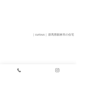
｜curious｜ 群馬県館林市の住宅
｜byrd｜ 栃木県足利市の美容室