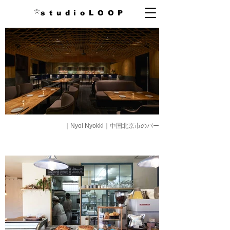
s t u d i o L O O P
｜Nyoi Nyokki｜中国北京市のバー