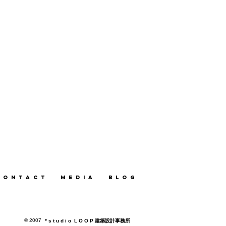
 o n t a c t
m e d i a
b l o g
© 2007
* s t u d i o L O O P 建築設計事務所