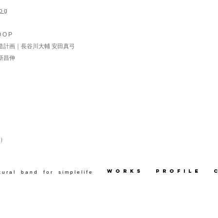
o g
 O O P
造計画｜長谷川大輔 安田真弓
新昌伸
）
カ）
）
w o r k s
p r o f i l e
c
t u r a l b a n d f o r s i m p l e l i f e