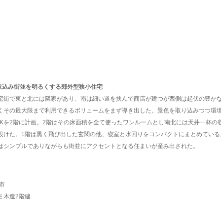
取込み街並を明るくする郊外型狭小住宅
宅街で東と北には隣家があり、南は細い道を挟んで商店が建つが西側は起伏の豊か
くその最大限まで利用できるボリュームをまず導き出した。景色を取り込みつつ環境負
DKを2階に計画。2階はその床面積を全て使ったワンルームとし南北には天井一杯の
設けた。1階は黒く飛び出した玄関の他、寝室と水回りをコンパクトにまとめている
はシンプルでありながらも街並にアクセントとなる住まいが産み出された。
市
宅 木造2階建