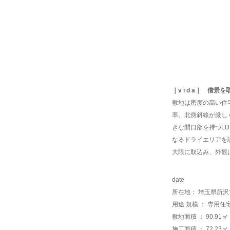
｜v i d a｜
借景を
敷地は密度の高い住
率、北側斜線が厳し
きな開口部を持つL
なるドライエリアを
大限に取込み、外観
date
所在地
： 埼玉県所沢
用途 規模 ： 専用住
敷地面積 ： 90.91㎡
施工面積 ： 72.23㎡